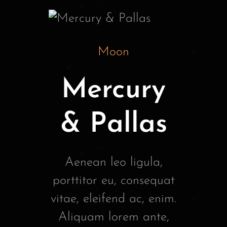
Moon
Mercury
& Pallas
Aenean leo ligula,
porttitor eu, consequat
vitae, eleifend ac, enim.
Aliquam lorem ante,